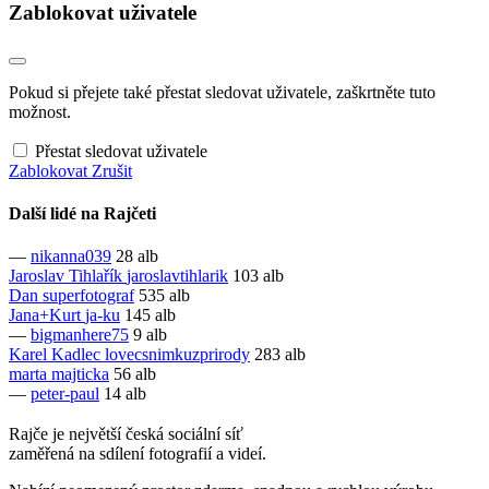
Zablokovat uživatele
Pokud si přejete také přestat sledovat uživatele, zaškrtněte tuto
možnost.
Přestat sledovat uživatele
Zablokovat
Zrušit
Další lidé na Rajčeti
—
nikanna039
28 alb
Jaroslav Tihlařík
jaroslavtihlarik
103 alb
Dan
superfotograf
535 alb
Jana+Kurt
ja-ku
145 alb
—
bigmanhere75
9 alb
Karel Kadlec
lovecsnimkuzprirody
283 alb
marta
majticka
56 alb
—
peter-paul
14 alb
Rajče je největší česká sociální síť
zaměřená na sdílení fotografií a videí.