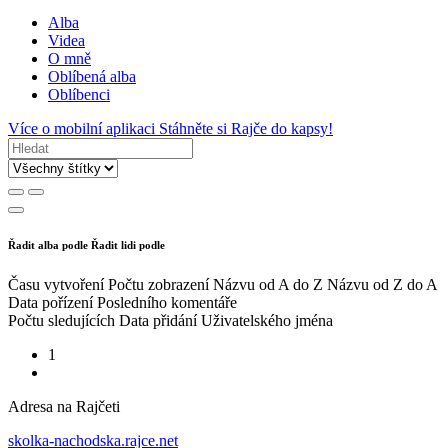
Alba
Videa
O mně
Oblíbená alba
Oblíbenci
Více o mobilní aplikaci
Stáhněte si Rajče do kapsy!
Řadit alba podle
Řadit lidi podle
Času vytvoření
Počtu zobrazení
Názvu od A do Z
Názvu od Z do A
Data pořízení
Posledního komentáře
Počtu sledujících
Data přidání
Uživatelského jména
1
Adresa na Rajčeti
skolka-nachodska.rajce.net