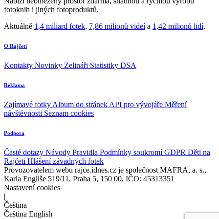
Nabízí neomezený prostor zdarma, snadnou a rychlou výrobu
fotoknih i jiných fotoproduktů.
Aktuálně
1,4 miliard fotek
,
7,86 milionů videí
a
1,42 milionů lidí
.
O Rajčeti
Kontakty
Novinky
Zelináři
Statistiky DSA
Reklama
Zajímavé fotky
Album do stránek
API pro vývojáře
Měření
návštěvnosti
Seznam cookies
Podpora
Časté dotazy
Návody
Pravidla
Podmínky soukromí
GDPR
Děti na
Rajčeti
Hlášení závadných fotek
Provozovatelem webu rajce.idnes.cz je společnost MAFRA, a. s.,
Karla Engliše 519/11, Praha 5, 150 00, IČO: 45313351
Nastavení cookies
|
Čeština
Čeština
English